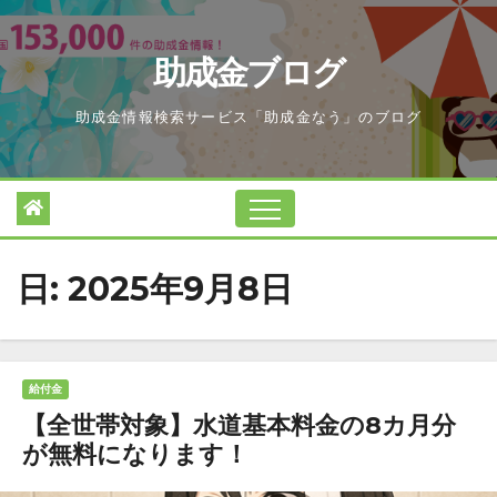
Skip
to
助成金ブログ
content
助成金情報検索サービス「助成金なう」のブログ
日:
2025年9月8日
給付金
【全世帯対象】水道基本料金の8カ月分
が無料になります！