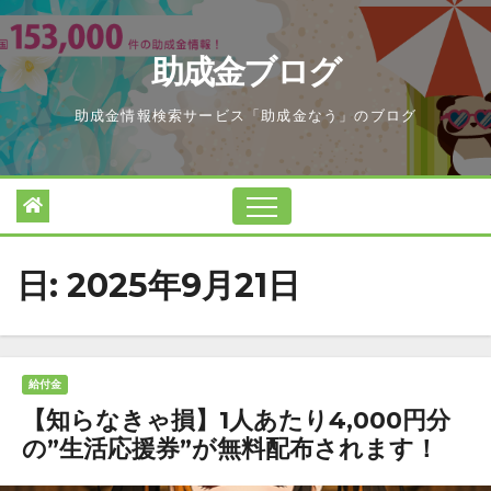
Skip
to
助成金ブログ
content
助成金情報検索サービス「助成金なう」のブログ
日:
2025年9月21日
給付金
【知らなきゃ損】1人あたり4,000円分
の”生活応援券”が無料配布されます！