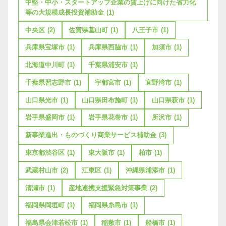
中堅・中小・スタートアップ企業の賃上げに向けた省力化
等の大規模成長投資補助金
(1)
中央区
(2)
佐賀県基山町
(1)
八王子市
(1)
兵庫県宝塚市
(1)
兵庫県西脇市
(1)
加須市
(1)
北海道中川町
(1)
千葉県浦安市
(1)
千葉県習志野市
(1)
宇都宮市
(1)
宜野湾市
(1)
山口県光市
(1)
山口県田布施町
(1)
山口県萩市
(1)
岩手県盛岡市
(1)
岩手県花巻市
(1)
所沢市
(1)
新事業進出・ものづくり商業サービス補助金
(3)
東京都渋谷区
(1)
東大阪市
(1)
柏市
(1)
武蔵村山市
(2)
江東区
(1)
沖縄県浦添市
(1)
清瀬市
(1)
産地連携支援緊急対策事業
(2)
福岡県岡垣町
(1)
福岡県糸島市
(1)
福島県会津若松市
(1)
稲敷市
(1)
船橋市
(1)