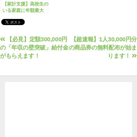
【家計支援】高校生の
いる家庭に年額最大
143,700円の奨学給付
金が支給されます！
投
【必見】定額300,000円
【超速報】1人30,000円分
の「年収の壁突破」給付金
の商品券の無料配布が始ま
稿
がもらえます！
ります！
ナ
ビ
ゲ
ー
シ
ョ
ン