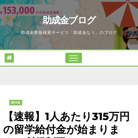
Skip
to
助成金ブログ
content
助成金情報検索サービス「助成金なう」のブログ
給付金
【速報】1人あたり315万円
の留学給付金が始まりま