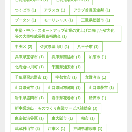
つくば市
(1)
アラスカ
(1)
アラブ首長国連邦
(1)
ブータン
(1)
モーリシャス
(1)
三重県松阪市
(1)
中堅・中小・スタートアップ企業の賃上げに向けた省力化
等の大規模成長投資補助金
(1)
中央区
(2)
佐賀県基山町
(1)
八王子市
(1)
兵庫県宝塚市
(1)
兵庫県西脇市
(1)
加須市
(1)
北海道中川町
(1)
千葉県浦安市
(1)
千葉県習志野市
(1)
宇都宮市
(1)
宜野湾市
(1)
山口県光市
(1)
山口県田布施町
(1)
山口県萩市
(1)
岩手県盛岡市
(1)
岩手県花巻市
(1)
所沢市
(1)
新事業進出・ものづくり商業サービス補助金
(3)
東京都渋谷区
(1)
東大阪市
(1)
柏市
(1)
武蔵村山市
(2)
江東区
(1)
沖縄県浦添市
(1)