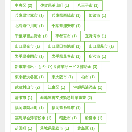
中央区
(2)
佐賀県基山町
(1)
八王子市
(1)
兵庫県宝塚市
(1)
兵庫県西脇市
(1)
加須市
(1)
北海道中川町
(1)
千葉県浦安市
(1)
千葉県習志野市
(1)
宇都宮市
(1)
宜野湾市
(1)
山口県光市
(1)
山口県田布施町
(1)
山口県萩市
(1)
岩手県盛岡市
(1)
岩手県花巻市
(1)
所沢市
(1)
新事業進出・ものづくり商業サービス補助金
(3)
東京都渋谷区
(1)
東大阪市
(1)
柏市
(1)
武蔵村山市
(2)
江東区
(1)
沖縄県浦添市
(1)
清瀬市
(1)
産地連携支援緊急対策事業
(2)
福岡県岡垣町
(1)
福岡県糸島市
(1)
福島県会津若松市
(1)
稲敷市
(1)
船橋市
(1)
苅田町
(1)
茨城県常総市
(1)
豊島区
(1)