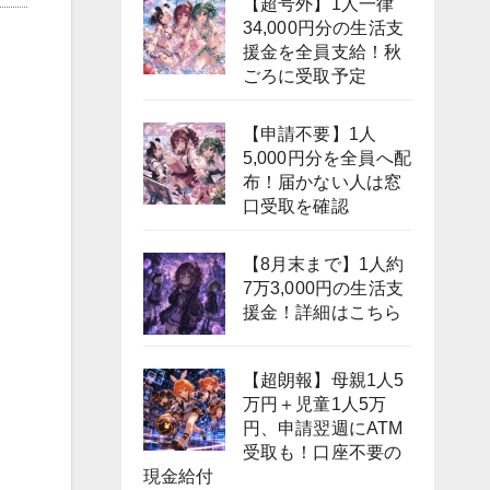
【超号外】1人一律
34,000円分の生活支
援金を全員支給！秋
ごろに受取予定
【申請不要】1人
5,000円分を全員へ配
布！届かない人は窓
口受取を確認
【8月末まで】1人約
7万3,000円の生活支
援金！詳細はこちら
【超朗報】母親1人5
万円＋児童1人5万
円、申請翌週にATM
受取も！口座不要の
現金給付