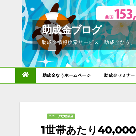
Skip
to
content
助成金ブログ
助成金情報検索サービス「助成金なう」
助成金なうホームページ
助成金セミナー
ユニークな助成金
1世帯あたり40,0