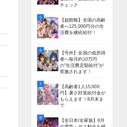
チェック
【超朗報】全国の高齢
者へ125,000円分の生
活費を継続給付！
【号外】全国の低所得
者へ毎月約10万円
の”生活費定額給付”が
実施されます！
【高齢者1人15,000
円】暑さ対策給付金が
もらえます！8月末ま
で
【全日本/全家族】8月
の電気・ガス料金を補