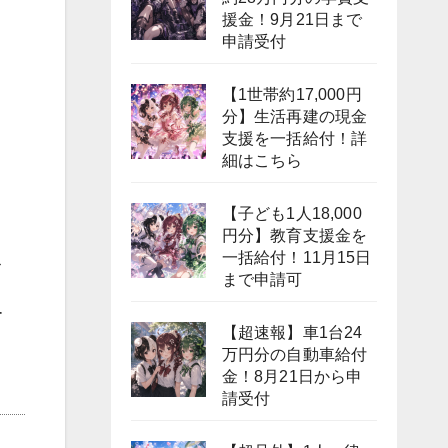
援金！9月21日まで
申請受付
【1世帯約17,000円
分】生活再建の現金
支援を一括給付！詳
細はこちら
【子ども1人18,000
円分】教育支援金を
一括給付！11月15日
ス
まで申請可
ー
【超速報】車1台24
万円分の自動車給付
金！8月21日から申
請受付