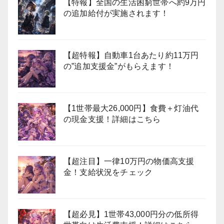
【特報】全国の生活困窮世帯へ約9万円
の追加給付が実施されます！
【超特報】自動車1台あたり約11万円
の”追加支援金”がもらえます！
【1世帯最大26,000円】食費＋灯油代
の現金支援！詳細はこちら
【超注目】一律10万円の物価高支援
金！支給状況をチェック
【超必見】1世帯43,000円分の低所得