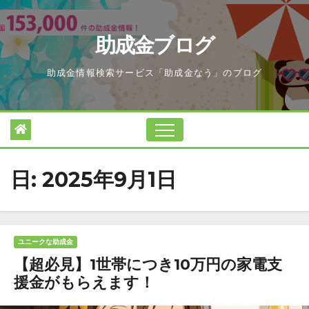
Skip
to
助成金ブログ
content
助成金情報検索サービス「助成金なう」のブログ
日:
2025年9月1日
ユニークな助成金
【超必見】1世帯につき10万円の家電支
援金がもらえます！