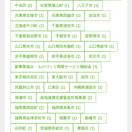
中央区
(2)
佐賀県基山町
(1)
八王子市
(1)
兵庫県宝塚市
(1)
兵庫県西脇市
(1)
加須市
(1)
北海道中川町
(1)
千葉県浦安市
(1)
千葉県習志野市
(1)
宇都宮市
(1)
宜野湾市
(1)
山口県光市
(1)
山口県田布施町
(1)
山口県萩市
(1)
岩手県盛岡市
(1)
岩手県花巻市
(1)
所沢市
(1)
新事業進出・ものづくり商業サービス補助金
(3)
東京都渋谷区
(1)
東大阪市
(1)
柏市
(1)
武蔵村山市
(2)
江東区
(1)
沖縄県浦添市
(1)
清瀬市
(1)
産地連携支援緊急対策事業
(2)
福岡県岡垣町
(1)
福岡県糸島市
(1)
福島県会津若松市
(1)
稲敷市
(1)
船橋市
(1)
苅田町
(1)
茨城県常総市
(1)
豊島区
(1)