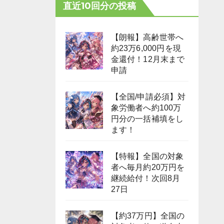
直近10回分の投稿
【朗報】高齢世帯へ
約23万6,000円を現
金還付！12月末まで
申請
【全国/申請必須】対
象労働者へ約100万
円分の一括補填をし
ます！
【特報】全国の対象
者へ毎月約20万円を
継続給付！次回8月
27日
【約37万円】全国の