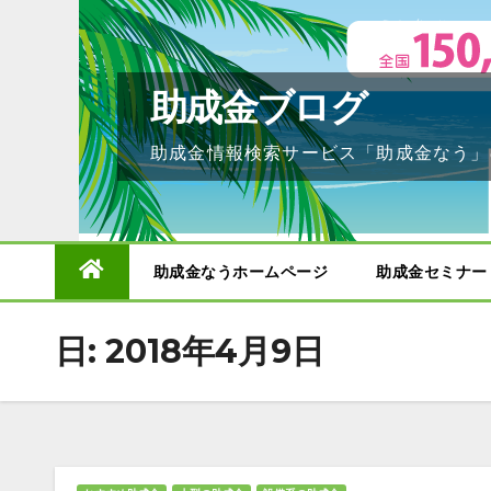
Skip
to
content
助成金ブログ
助成金情報検索サービス「助成金なう」
助成金なうホームページ
助成金セミナー
日:
2018年4月9日