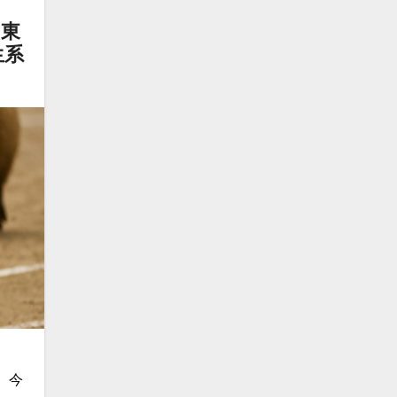
（東
生系
 今