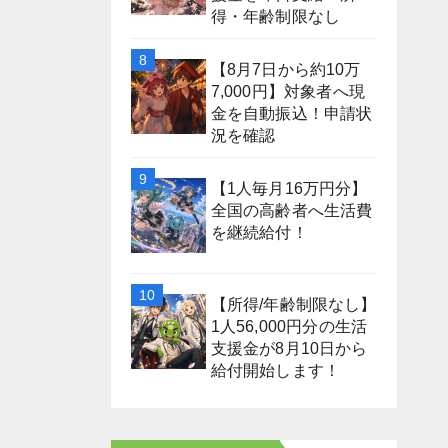
得・年齢制限なし
【8月7日から約10万
7,000円】対象者へ現
金を自動振込！申請状
況を確認
【1人毎月16万円分】
全国の高齢者へ生活費
を継続給付！
【所得/年齢制限なし】
1人56,000円分の生活
支援金が8月10日から
給付開始します！