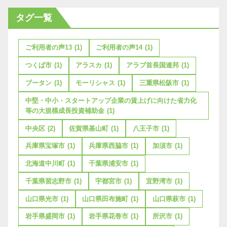
タグ一覧
ご利用者の声13
(1)
ご利用者の声14
(1)
つくば市
(1)
アラスカ
(1)
アラブ首長国連邦
(1)
ブータン
(1)
モーリシャス
(1)
三重県松阪市
(1)
中堅・中小・スタートアップ企業の賃上げに向けた省力化
等の大規模成長投資補助金
(1)
中央区
(2)
佐賀県基山町
(1)
八王子市
(1)
兵庫県宝塚市
(1)
兵庫県西脇市
(1)
加須市
(1)
北海道中川町
(1)
千葉県浦安市
(1)
千葉県習志野市
(1)
宇都宮市
(1)
宜野湾市
(1)
山口県光市
(1)
山口県田布施町
(1)
山口県萩市
(1)
岩手県盛岡市
(1)
岩手県花巻市
(1)
所沢市
(1)