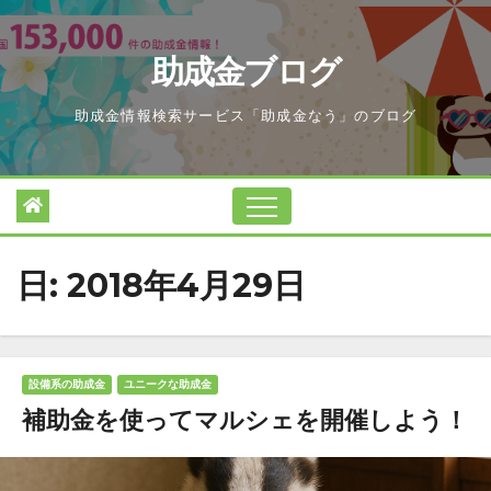
Skip
to
助成金ブログ
content
助成金情報検索サービス「助成金なう」のブログ
日:
2018年4月29日
設備系の助成金
ユニークな助成金
補助金を使ってマルシェを開催しよう！