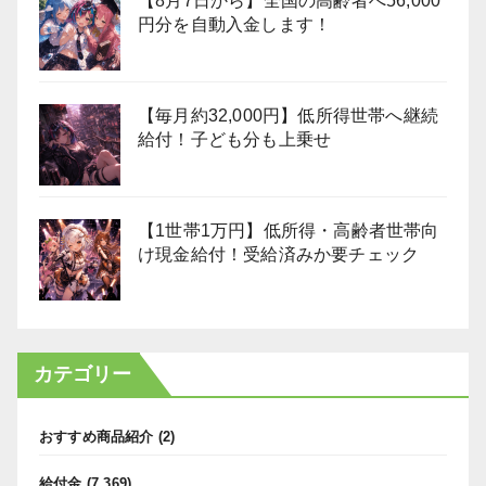
【8月7日から】全国の高齢者へ56,000
円分を自動入金します！
【毎月約32,000円】低所得世帯へ継続
給付！子ども分も上乗せ
【1世帯1万円】低所得・高齢者世帯向
け現金給付！受給済みか要チェック
カテゴリー
おすすめ商品紹介
(2)
給付金
(7,369)