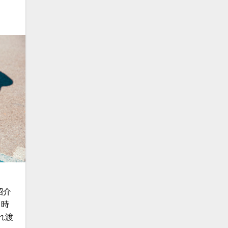
紹介
 時
れ渡