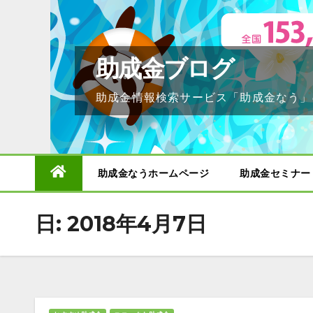
Skip
to
content
助成金ブログ
助成金情報検索サービス「助成金なう」
助成金なうホームページ
助成金セミナー
日:
2018年4月7日