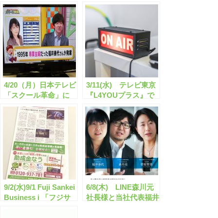
4/20（月）日本テレビ
3/11(水) テレビ東京
「スクール革命」に
『L4YOUプラス』で
『のりかえ便利マッ
「のりかえ便利マッ
プ』が登場♪
プ｣をご紹介いただき
ました。
9/2(水)9/1 Fuji Sankei
6/8(木) LINE森川元
Business i 「フジサ
社長様と当社代表福井
ンケイビジネスアイ」
が、三井生命社内報
に助成金なうの広告が
「TOPLEADER