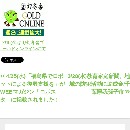
掲載されました！
REPORT」にて、対
談いたしました。
2/10(金)より幻冬舎ゴ
ールドオンラインにて
新連載「助成金・補助
金Q&A」が開始しま
す！！
投
4/25(水)「福島県でロボ
3/28(水)教育家庭新聞、地
ットによる復興支援を」が
域の防犯活動に助成金/千
稿
WEBマガジン「ロボス
葉県我孫子市
ナ
タ」に掲載されました！
ビ
ゲ
ー