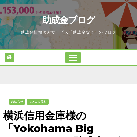
Skip
to
助成金ブログ
content
助成金情報検索サービス「助成金なう」のブログ
お知らせ
マスコミ取材
横浜信用金庫様の
「Yokohama Big