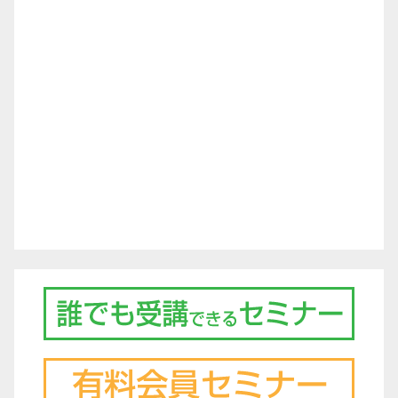
シ
ョ
ン