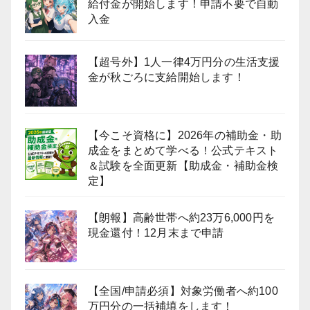
給付金が開始します！申請不要で自動
入金
【超号外】1人一律4万円分の生活支援
金が秋ごろに支給開始します！
【今こそ資格に】2026年の補助金・助
成金をまとめて学べる！公式テキスト
＆試験を全面更新【助成金・補助金検
定】
【朗報】高齢世帯へ約23万6,000円を
現金還付！12月末まで申請
【全国/申請必須】対象労働者へ約100
万円分の一括補填をします！