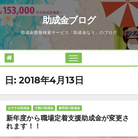
Skip
to
助成金ブログ
content
助成金情報検索サービス「助成金なう」のブログ
日:
2018年4月13日
おすすめ助成金
大型の助成金
雇用系の助成金
新年度から職場定着支援助成金が変更さ
れます！！