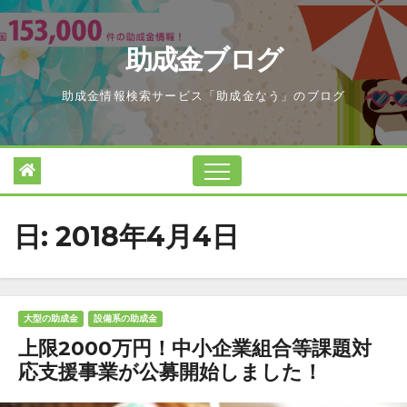
Skip
to
助成金ブログ
content
助成金情報検索サービス「助成金なう」のブログ
日:
2018年4月4日
大型の助成金
設備系の助成金
上限2000万円！中小企業組合等課題対
応支援事業が公募開始しました！