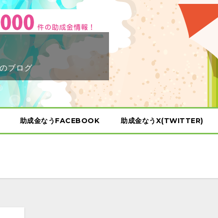
のブログ
助成金なうFACEBOOK
助成金なうX(TWITTER)