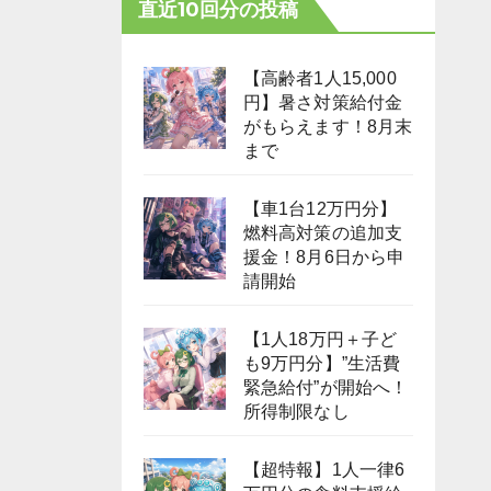
直近10回分の投稿
【高齢者1人15,000
円】暑さ対策給付金
がもらえます！8月末
まで
【車1台12万円分】
燃料高対策の追加支
援金！8月6日から申
請開始
【1人18万円＋子ど
も9万円分】”生活費
緊急給付”が開始へ！
所得制限なし
【超特報】1人一律6