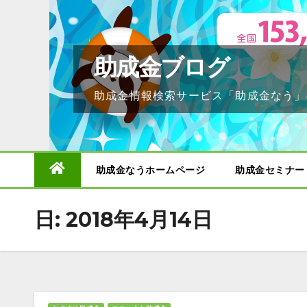
Skip
to
content
助成金ブログ
助成金情報検索サービス「助成金なう」
助成金なうホームページ
助成金セミナー
日:
2018年4月14日