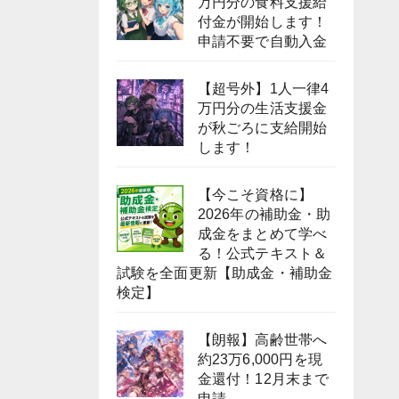
万円分の食料支援給
付金が開始します！
申請不要で自動入金
【超号外】1人一律4
万円分の生活支援金
が秋ごろに支給開始
します！
【今こそ資格に】
2026年の補助金・助
成金をまとめて学べ
る！公式テキスト＆
試験を全面更新【助成金・補助金
検定】
【朗報】高齢世帯へ
約23万6,000円を現
金還付！12月末まで
申請