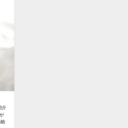
？
紹介
が
の助