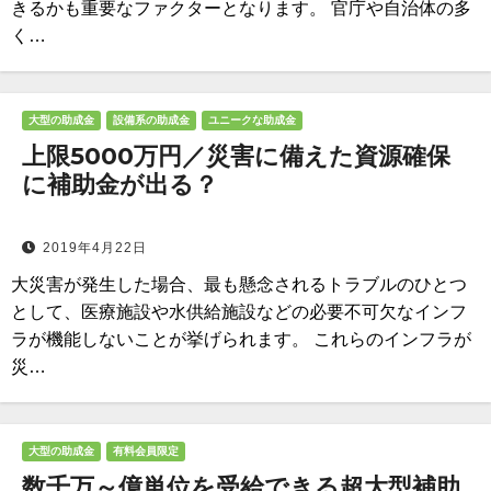
きるかも重要なファクターとなります。 官庁や自治体の多
く…
大型の助成金
設備系の助成金
ユニークな助成金
上限5000万円／災害に備えた資源確保
に補助金が出る？
2019年4月22日
大災害が発生した場合、最も懸念されるトラブルのひとつ
として、医療施設や水供給施設などの必要不可欠なインフ
ラが機能しないことが挙げられます。 これらのインフラが
災…
大型の助成金
有料会員限定
数千万～億単位を受給できる超大型補助