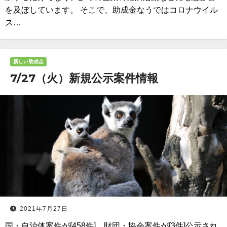
を及ぼしています。 そこで、助成金なうではコロナウイル
ス…
新しい助成金
7/27（火）新規公示案件情報
2021年7月27日
国・自治体案件が[458件]、財団・協会案件が[3件]公示され