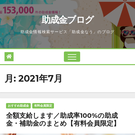
Skip
to
助成金ブログ
content
助成金情報検索サービス「助成金なう」のブログ
月:
2021年7月
おすすめ助成金
有料会員限定
全額支給します／助成率100%の助成
金・補助金のまとめ【有料会員限定】