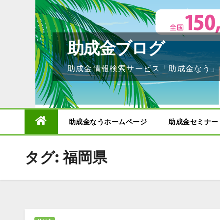
Skip
to
content
助成金ブログ
助成金情報検索サービス「助成金なう」
助成金なうホームページ
助成金セミナー
タグ:
福岡県