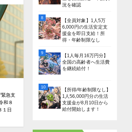
況を確認
【全員対象】1人5万
6,000円の生活安定支
援金を即日支給！所
得・年齢制限なし
【1人毎月16万円分】
全国の高齢者へ生活費
を継続給付！
【所得/年齢制限なし】
げ緊急支
1人56,000円分の生活
集令和８
支援金が8月10日から
給付開始します！
３１日