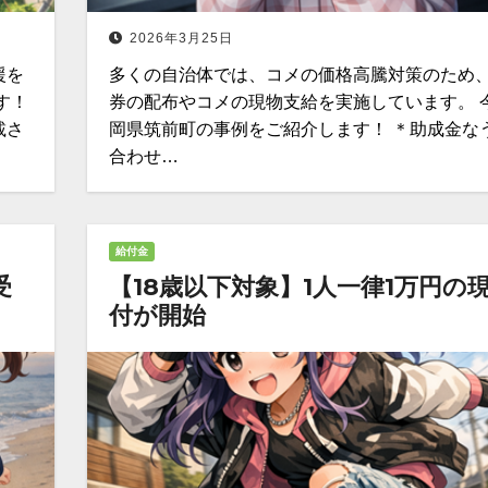
2026年3月25日
援を
多くの自治体では、コメの価格高騰対策のため
す！
券の配布やコメの現物支給を実施しています。 
載さ
岡県筑前町の事例をご紹介します！ ＊助成金な
合わせ…
給付金
受
【18歳以下対象】1人一律1万円の
付が開始