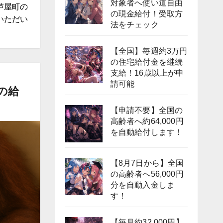
対象者へ使い道自由
芦屋町の
の現金給付！受取方
いただい
法をチェック
【全国】毎週約3万円
の住宅給付金を継続
支給！16歳以上が申
請可能
の給
【申請不要】全国の
高齢者へ約64,000円
を自動給付します！
【8月7日から】全国
の高齢者へ56,000円
分を自動入金しま
す！
【毎月約32,000円】