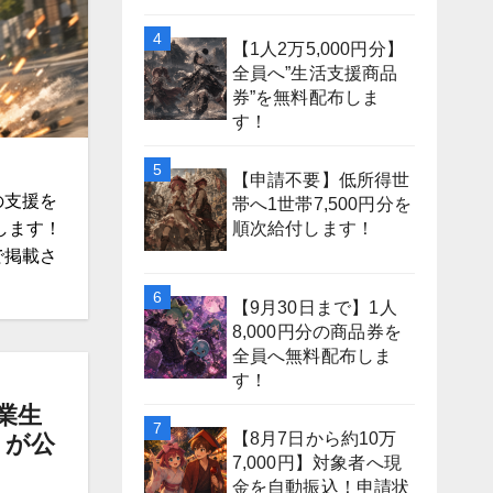
【1人2万5,000円分】
全員へ”生活支援商品
券”を無料配布しま
す！
【申請不要】低所得世
の支援を
帯へ1世帯7,500円分を
順次給付します！
します！
で掲載さ
【9月30日まで】1人
8,000円分の商品券を
全員へ無料配布しま
す！
業生
【8月7日から約10万
」が公
7,000円】対象者へ現
金を自動振込！申請状