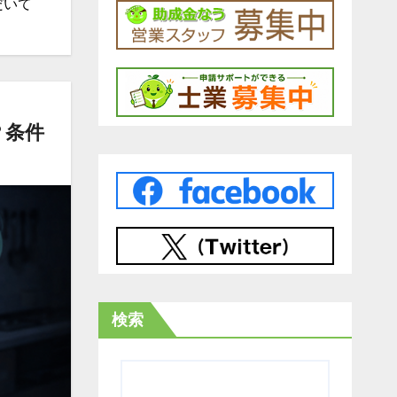
だいて
？条件
検索