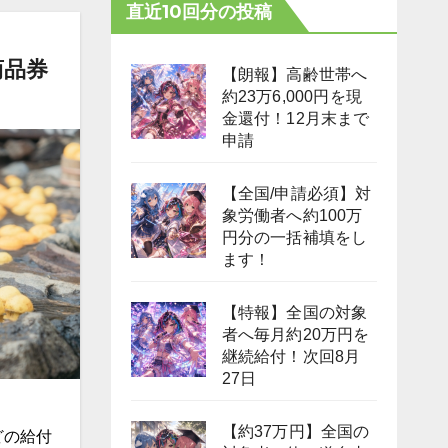
直近10回分の投稿
商品券
【朗報】高齢世帯へ
約23万6,000円を現
金還付！12月末まで
申請
【全国/申請必須】対
象労働者へ約100万
円分の一括補填をし
ます！
【特報】全国の対象
者へ毎月約20万円を
継続給付！次回8月
27日
【約37万円】全国の
どの給付