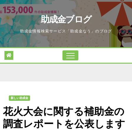
Skip
to
助成金ブログ
content
助成金情報検索サービス「助成金なう」のブログ
新しい助成金
花火大会に関する補助金の
調査レポートを公表します