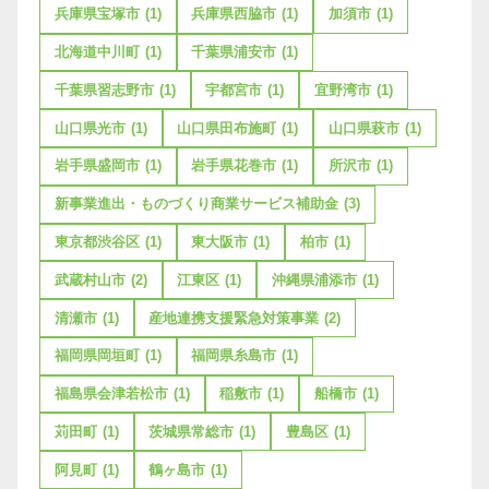
兵庫県宝塚市
(1)
兵庫県西脇市
(1)
加須市
(1)
北海道中川町
(1)
千葉県浦安市
(1)
千葉県習志野市
(1)
宇都宮市
(1)
宜野湾市
(1)
山口県光市
(1)
山口県田布施町
(1)
山口県萩市
(1)
岩手県盛岡市
(1)
岩手県花巻市
(1)
所沢市
(1)
新事業進出・ものづくり商業サービス補助金
(3)
東京都渋谷区
(1)
東大阪市
(1)
柏市
(1)
武蔵村山市
(2)
江東区
(1)
沖縄県浦添市
(1)
清瀬市
(1)
産地連携支援緊急対策事業
(2)
福岡県岡垣町
(1)
福岡県糸島市
(1)
福島県会津若松市
(1)
稲敷市
(1)
船橋市
(1)
苅田町
(1)
茨城県常総市
(1)
豊島区
(1)
阿見町
(1)
鶴ヶ島市
(1)