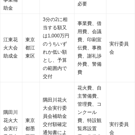
必要
助金
3分の2に相
事業費、借
当する額又
用費、会議
は1,000万円
江東花
東京
費、印刷宣
のうちいず
実行委員
火大会
都江
伝費、事務
れか低い額
会
助成金
東区
費、謝礼渉
とし、予算
外費、警備
の範囲内で
費
交付
花火費、自
主警備費、
隅田川花火
管理費、コ
大会実行委
隅田川
ンクール
員会補助金
花火大
東京
費、特設観
交付額確定
実行委員
会実行
都墨
覧席設置
通知書によ
会