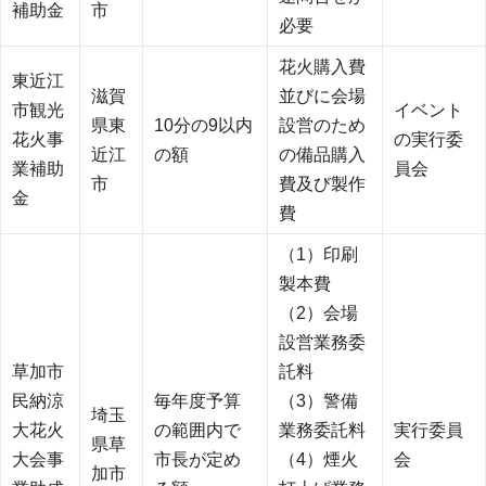
補助金
市
必要
花火購入費
東近江
滋賀
並びに会場
市観光
イベント
県東
10分の9以内
設営のため
花火事
の実行委
近江
の額
の備品購入
業補助
員会
市
費及び製作
金
費
（1）印刷
製本費
（2）会場
設営業務委
草加市
託料
民納涼
毎年度予算
（3）警備
埼玉
大花火
の範囲内で
業務委託料
実行委員
県草
大会事
市長が定め
（4）煙火
会
加市