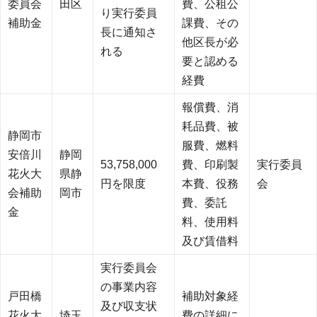
委員会
田区
費、公租公
り実行委員
補助金
課費、その
長に通知さ
他区長が必
れる
要と認める
経費
報償費、消
耗品費、被
静岡市
服費、燃料
安倍川
静岡
53,758,000
費、印刷製
実行委員
花火大
県静
円を限度
本費、役務
会
会補助
岡市
費、委託
金
料、使用料
及び賃借料
実行委員会
の事業内容
戸田橋
補助対象経
及び収支状
花火大
埼玉
費の詳細に