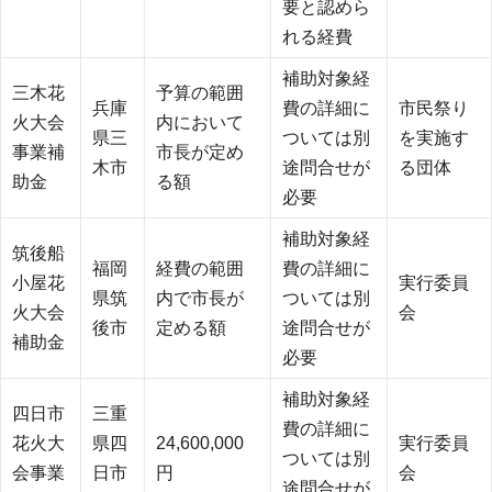
要と認めら
れる経費
補助対象経
三木花
予算の範囲
兵庫
費の詳細に
市民祭り
火大会
内において
県三
ついては別
を実施す
事業補
市長が定め
木市
途問合せが
る団体
助金
る額
必要
補助対象経
筑後船
福岡
経費の範囲
費の詳細に
小屋花
実行委員
県筑
内で市長が
ついては別
火大会
会
後市
定める額
途問合せが
補助金
必要
補助対象経
四日市
三重
費の詳細に
花火大
県四
24,600,000
実行委員
ついては別
会事業
日市
円
会
途問合せが