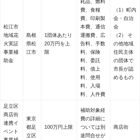
耗品、燃料
費、食糧
（1）町内
費、印刷製
会・自治
松江市
本費、通信
会
地域花
島根
1団体あたり
運搬費、広
（2） そ
火実証
県松
20万円を上
告料、手数
の他地域
事業補
江市
限
料、保険
住民主体
助金
料、委託
の団体で
料、借上
市長が認
料、使用
めるもの
料、入場
料、人件費
足立区
補助対象経
商店街
東京
費の詳細に
連携イ
都足
100万円上限
ついては別
商店街
ベント
立区
途問合せが
事業補