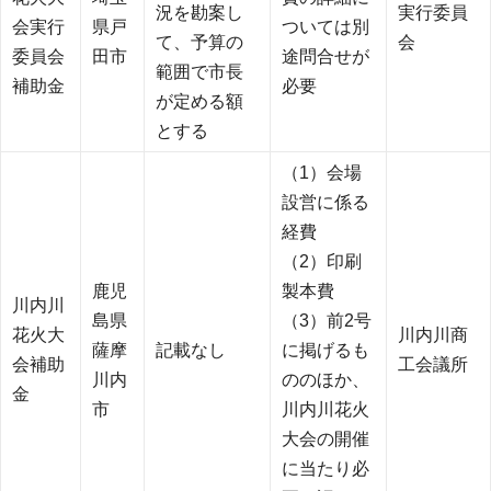
況を勘案し
実行委員
会実行
県戸
ついては別
て、予算の
会
委員会
田市
途問合せが
範囲で市長
補助金
必要
が定める額
とする
（1）会場
設営に係る
経費
（2）印刷
鹿児
製本費
川内川
島県
（3）前2号
花火大
川内川商
薩摩
記載なし
に掲げるも
会補助
工会議所
川内
ののほか、
金
市
川内川花火
大会の開催
に当たり必