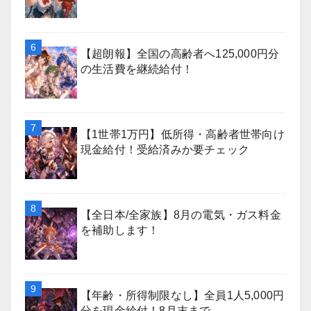
【超朗報】全国の高齢者へ125,000円分
の生活費を継続給付！
【1世帯1万円】低所得・高齢者世帯向け
現金給付！受給済みか要チェック
【全日本/全家族】8月の電気・ガス料金
を補助します！
【年齢・所得制限なし】全員1人5,000円
分を現金給付！8月末まで