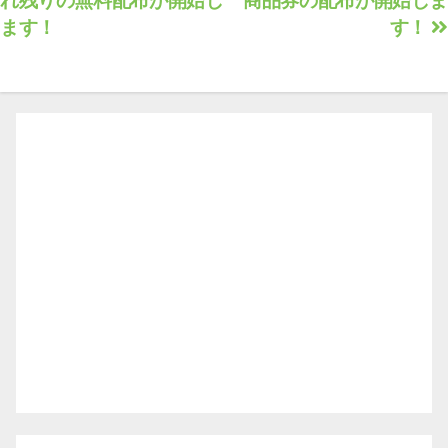
れ残りの無料配布が開始し
商品券の配布が開始しま
稿
ます！
す！
ナ
ビ
ゲ
ー
シ
ョ
ン