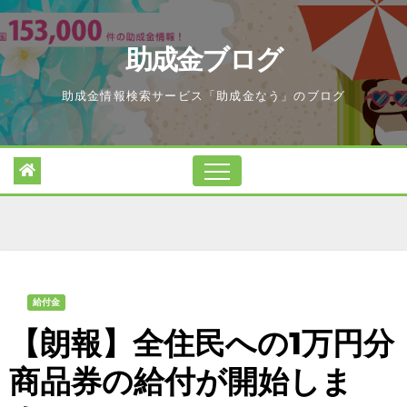
Skip
to
助成金ブログ
content
助成金情報検索サービス「助成金なう」のブログ
給付金
【朗報】全住民への1万円分
商品券の給付が開始しま