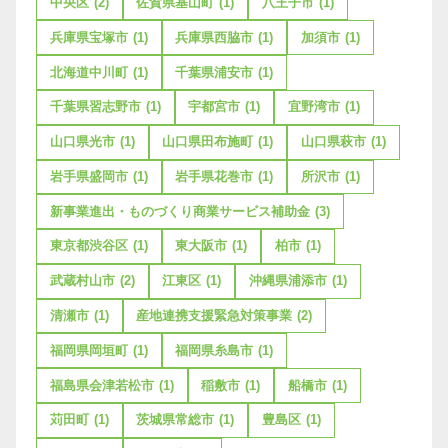
中央区
(2)
佐賀県基山町
(1)
八王子市
(1)
兵庫県宝塚市
(1)
兵庫県西脇市
(1)
加須市
(1)
北海道中川町
(1)
千葉県浦安市
(1)
千葉県習志野市
(1)
宇都宮市
(1)
宜野湾市
(1)
山口県光市
(1)
山口県田布施町
(1)
山口県萩市
(1)
岩手県盛岡市
(1)
岩手県花巻市
(1)
所沢市
(1)
新事業進出・ものづくり商業サービス補助金
(3)
東京都渋谷区
(1)
東大阪市
(1)
柏市
(1)
武蔵村山市
(2)
江東区
(1)
沖縄県浦添市
(1)
清瀬市
(1)
産地連携支援緊急対策事業
(2)
福岡県岡垣町
(1)
福岡県糸島市
(1)
福島県会津若松市
(1)
稲敷市
(1)
船橋市
(1)
苅田町
(1)
茨城県常総市
(1)
豊島区
(1)