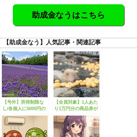
助成金なうはこちら
【助成金なう】人気記事・関連記事
【号外】所得制限な
【全員対象】1人あた
し/各個人に5000円の
り1万円分の商品券が
クーポン配布が開始し
配布されます！
ます！