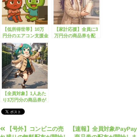
【低所得世帯】10万
【家計応援】全員に3
円分のエアコン支援金
万円分の商品券を配
がもらえます！
布！今すぐチェック
【全員対象】1人あた
り3万円分の商品券が
配布？！
投
【号外】コンビニの売
【速報】全員対象/PayPay