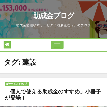
Skip
to
助成金ブログ
content
助成金情報検索サービス「助成金なう」のブログ
タグ:
建設
新サービス＆使い方
「個人で使える助成金のすすめ」小冊子
が登場！