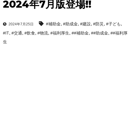
2024年7月版登場!!
,
,
,
,
,
#補助金
#助成金
#建設
#防災
#子ども
2024年7月25日
,
,
,
,
,
,
,
#IT
#交通
#飲食
#物流
#福利厚生
##補助金
##助成金
##福利厚
生