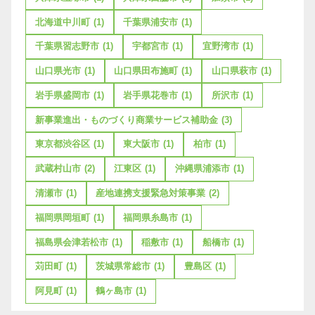
北海道中川町
(1)
千葉県浦安市
(1)
千葉県習志野市
(1)
宇都宮市
(1)
宜野湾市
(1)
山口県光市
(1)
山口県田布施町
(1)
山口県萩市
(1)
岩手県盛岡市
(1)
岩手県花巻市
(1)
所沢市
(1)
新事業進出・ものづくり商業サービス補助金
(3)
東京都渋谷区
(1)
東大阪市
(1)
柏市
(1)
武蔵村山市
(2)
江東区
(1)
沖縄県浦添市
(1)
清瀬市
(1)
産地連携支援緊急対策事業
(2)
福岡県岡垣町
(1)
福岡県糸島市
(1)
福島県会津若松市
(1)
稲敷市
(1)
船橋市
(1)
苅田町
(1)
茨城県常総市
(1)
豊島区
(1)
阿見町
(1)
鶴ヶ島市
(1)