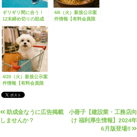
ギリギリ間に合う！
4/6（火）新規公示案
12末締め切りの助成
件情報【有料会員限
金・補助金「全817
定】
件」はこちら！【有料
会員限定】
4/20（火）新規公示案
件情報【有料会員限
定】
投
助成金なうに広告掲載
小冊子【建設業・工務店向
しませんか？
け 福利厚生情報】2024年
稿
6月版登場!!
ナ