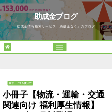
Skip
to
助成金ブログ
content
助成金情報検索サービス「助成金なう」のブログ
新サービス＆使い方
小冊子【物流・運輸・交通
関連向け 福利厚生情報】