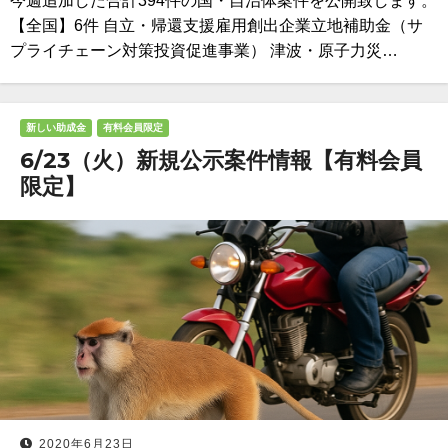
今週追加した合計394件の国・自治体案件を公開致します。
【全国】6件 自立・帰還支援雇用創出企業立地補助金（サ
プライチェーン対策投資促進事業） 津波・原子力災…
新しい助成金
有料会員限定
6/23（火）新規公示案件情報【有料会員
限定】
2020年6月23日