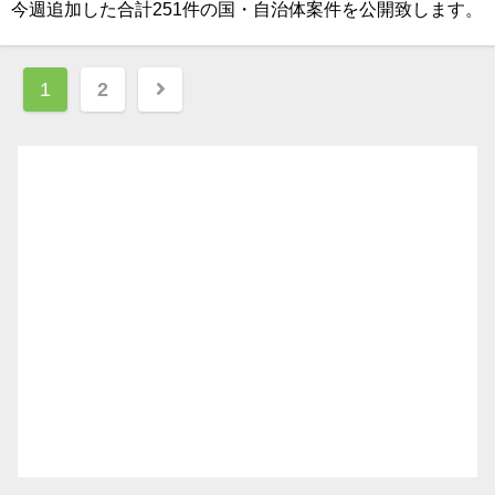
今週追加した合計251件の国・自治体案件を公開致します。
投
1
2
稿
ナ
ビ
ゲ
ー
シ
ョ
ン