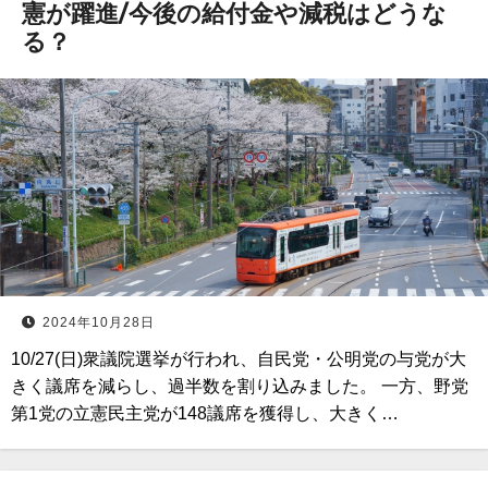
憲が躍進/今後の給付金や減税はどうな
る？
2024年10月28日
10/27(日)衆議院選挙が行われ、自民党・公明党の与党が大
きく議席を減らし、過半数を割り込みました。 一方、野党
第1党の立憲民主党が148議席を獲得し、大きく…