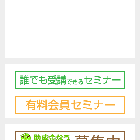
シ
ョ
ン