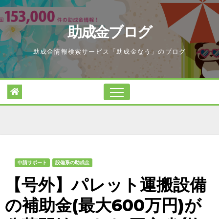
Skip
to
助成金ブログ
content
助成金情報検索サービス「助成金なう」のブログ
申請サポート
設備系の助成金
【号外】パレット運搬設備
の補助金(最大600万円)が