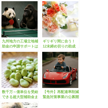
九州地方の工場立地補
ギリギリ間に合う！
助金の申請サポートは
12末締め切りの助成
こちら！
金・補助金「全1283
件」はこちら！【有料
会員限定】
数千万～億単位を受給
【号外】再配達率削減
できる超大型補助金ま
緊急対策事業の公募開
とめ 全163件【2022年
始/最大1.5億円/物流業
12月版】
者・EC業者【申請サ