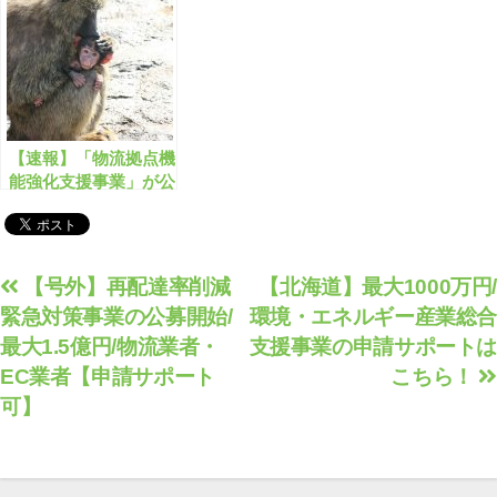
ポート可】
【速報】「物流拠点機
能強化支援事業」が公
募開始！非常用電源設
備に最大1000万円
【申請サポート可】
投
【号外】再配達率削減
【北海道】最大1000万円/
緊急対策事業の公募開始/
環境・エネルギー産業総合
稿
最大1.5億円/物流業者・
支援事業の申請サポートは
ナ
EC業者【申請サポート
こちら！
ビ
可】
ゲ
ー
シ