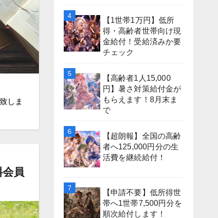
【1世帯1万円】低所
得・高齢者世帯向け現
金給付！受給済みか要
チェック
【高齢者1人15,000
円】暑さ対策給付金が
もらえます！8月末ま
開致しま
で
【超朗報】全国の高齢
者へ125,000円分の生
活費を継続給付！
料会員
【申請不要】低所得世
帯へ1世帯7,500円分を
順次給付します！