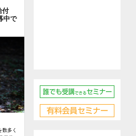
給付
募中で
を数多く