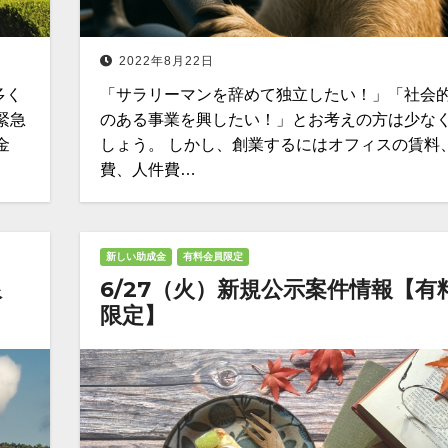
2022年8月22日
多く
「サラリーマンを辞めて独立したい！」「社会
緊急
のある事業を興したい！」とお考えの方は少な
金
しょう。 しかし、創業するにはオフィスの賃料
費、人件費…
新しい助成金
有料会員限定
限
6/27（火）新規公示案件情報【有
限定】