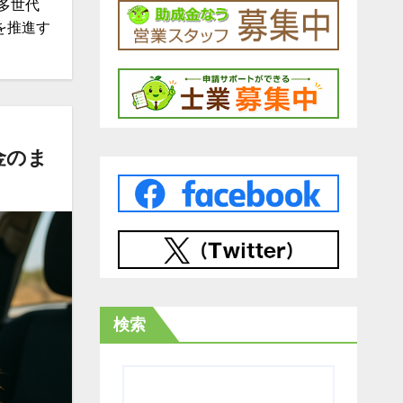
多世代
を推進す
金のま
検索