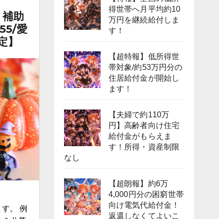
得世帯へ月平均約10
・補助
万円を継続給付しま
5/愛
す！
限定】
【超特報】低所得世
帯対象/約53万円分の
住居給付金が開始し
ます！
【夫婦で約110万
円】高齢者向け住宅
給付金がもらえま
す！所得・資産制限
なし
【超朗報】約6万
4,000円分の困窮世帯
向け電気代給付金！
す。 例
返還しなくてよいこ