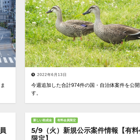
2022年6月13日
しま
今週追加した合計974件の国・自治体案件を公
す。
新しい助成金
有料会員限定
会員
5/9（火）新規公示案件情報【有料
限定】