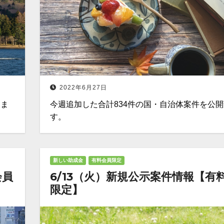
2022年6月27日
しま
今週追加した合計834件の国・自治体案件を公
す。
新しい助成金
有料会員限定
会員
6/13（火）新規公示案件情報【有
限定】