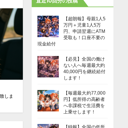
直近10回分の投稿
【超朗報】母親1人5
万円＋児童1人5万
円、申請翌週にATM
受取も！口座不要の
現金給付
【必見】全国の働け
ない人へ毎週最大約
40,000円を継続給付
します！
【毎週最大約77,000
開致しま
円】低所得の高齢者
へ非課税で生活費を
上乗せします！
【特報】全国の低所