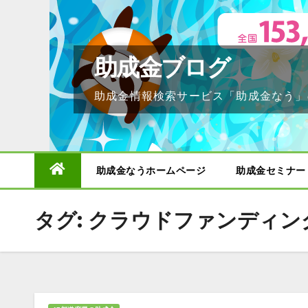
Skip
to
content
助成金ブログ
助成金情報検索サービス「助成金なう」
助成金なうホームページ
助成金セミナー
タグ:
クラウドファンディン