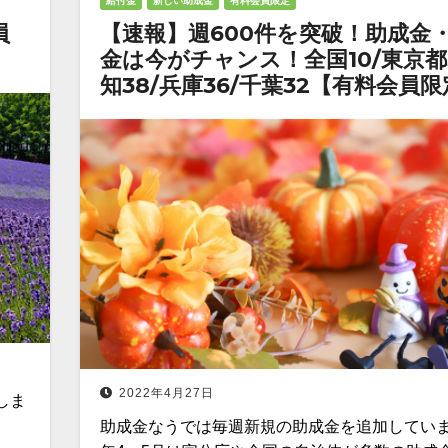
給付金
新しい助成金
有料会員限定
員
【速報】週600件を突破！助成金
金は今がチャンス！全国10/東京都5
知38/兵庫36/千葉32【有料会員
2022年4月27日
しま
助成金なうでは毎週新規の助成金を追加していま