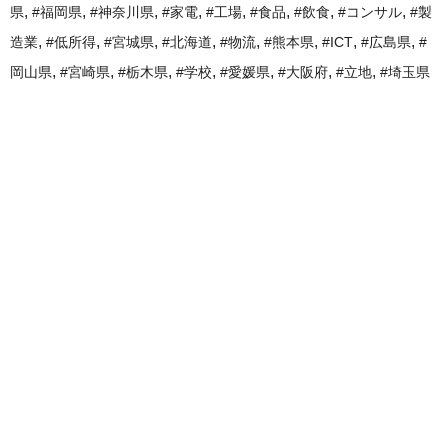
,
,
,
,
,
,
,
,
県
#福岡県
#神奈川県
#家電
#工場
#食品
#飲食
#コンサル
#製
,
,
,
,
,
,
,
,
造業
#低所得
#宮城県
#北海道
#物流
#熊本県
#ICT
#広島県
#
,
,
,
,
,
,
,
岡山県
#宮崎県
#栃木県
#学校
#愛媛県
#大阪府
#立地
#埼玉県