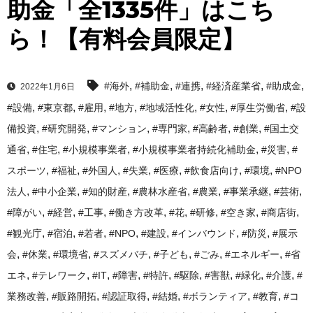
助金「全1335件」はこち
ら！【有料会員限定】
,
,
,
,
,
#海外
#補助金
#連携
#経済産業省
#助成金
2022年1月6日
,
,
,
,
,
,
,
#設備
#東京都
#雇用
#地方
#地域活性化
#女性
#厚生労働省
#設
,
,
,
,
,
,
備投資
#研究開発
#マンション
#専門家
#高齢者
#創業
#国土交
,
,
,
,
,
通省
#住宅
#小規模事業者
#小規模事業者持続化補助金
#災害
#
,
,
,
,
,
,
,
スポーツ
#福祉
#外国人
#失業
#医療
#飲食店向け
#環境
#NPO
,
,
,
,
,
,
,
法人
#中小企業
#知的財産
#農林水産省
#農業
#事業承継
#芸術
,
,
,
,
,
,
,
,
#障がい
#経営
#工事
#働き方改革
#花
#研修
#空き家
#商店街
,
,
,
,
,
,
,
#観光庁
#宿泊
#若者
#NPO
#建設
#インバウンド
#防災
#展示
,
,
,
,
,
,
,
会
#休業
#環境省
#スズメバチ
#子ども
#ごみ
#エネルギー
#省
,
,
,
,
,
,
,
,
,
エネ
#テレワーク
#IT
#障害
#特許
#駆除
#害獣
#緑化
#介護
#
,
,
,
,
,
,
業務改善
#販路開拓
#認証取得
#結婚
#ボランティア
#教育
#コ