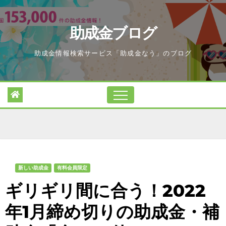
Skip
to
助成金ブログ
content
助成金情報検索サービス「助成金なう」のブログ
新しい助成金
有料会員限定
ギリギリ間に合う！2022
年1月締め切りの助成金・補