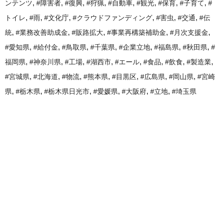
,
,
,
,
,
,
,
,
ンテンツ
#障害者
#復興
#狩猟
#自動車
#観光
#保育
#子育て
#
,
,
,
,
,
,
トイレ
#雨
#文化庁
#クラウドファンディング
#害虫
#交通
#伝
,
,
,
,
,
統
#業務改善助成金
#販路拡大
#事業再構築補助金
#月次支援金
,
,
,
,
,
,
,
#愛知県
#給付金
#鳥取県
#千葉県
#企業立地
#福島県
#秋田県
#
,
,
,
,
,
,
,
,
福岡県
#神奈川県
#工場
#湖西市
#エール
#食品
#飲食
#製造業
,
,
,
,
,
,
,
#宮城県
#北海道
#物流
#熊本県
#目黒区
#広島県
#岡山県
#宮崎
,
,
,
,
,
,
県
#栃木県
#栃木県日光市
#愛媛県
#大阪府
#立地
#埼玉県