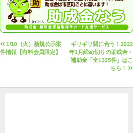
投
1/10（火）新規公示案
ギリギリ間に合う！2022
件情報【有料会員限定】
年1月締め切りの助成金・
稿
補助金「全1335件」はこ
ナ
ちら！
ビ
ゲ
ー
シ
ョ
ン