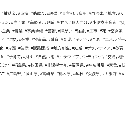
,
,
,
,
,
,
,
,
,
#補助金
#連携
#助成金
#設備
#東京都
#雇用
#自治体
#地方
#女
,
,
,
,
,
,
,
ション
#専門家
#高齢者
#創業
#住宅
#個人向け
#小規模事業者
#災
,
,
,
,
,
,
,
,
,
小企業
#農業
#事業承継
#芸術
#障がい
#経営
#工事
#花
#空き家
,
,
,
,
,
,
,
,
,
ンド
#防災
#休業
#特産品
#融資
#育児
#子ども
#ごみ
#エネルギー
,
,
,
,
,
,
,
,
化
#介護
#健康
#販路開拓
#地方創生
#結婚
#ボランティア
#教育
,
,
,
,
,
,
,
保育
#子育て
#財団
#自然
#雨
#クラウドファンディング
#交通
#販
,
,
,
,
,
,
,
業立地
#福島県
#秋田県
#非課税世帯
#福岡県
#神奈川県
#家電
#低
,
,
,
,
,
,
,
,
ICT
#広島県
#岡山県
#宮崎県
#栃木県
#学校
#愛媛県
#大阪府
#立