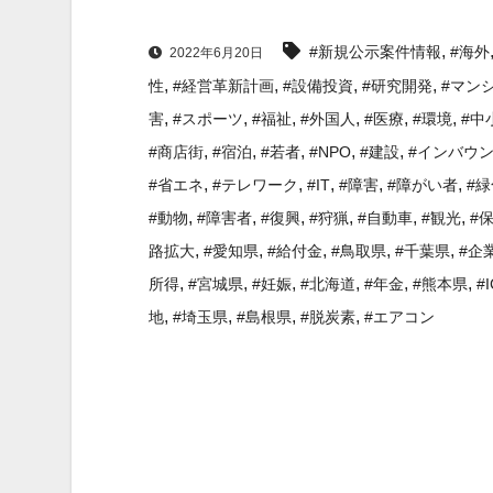
,
#新規公示案件情報
#海外
2022年6月20日
,
,
,
,
性
#経営革新計画
#設備投資
#研究開発
#マン
,
,
,
,
,
,
害
#スポーツ
#福祉
#外国人
#医療
#環境
#中
,
,
,
,
,
#商店街
#宿泊
#若者
#NPO
#建設
#インバウ
,
,
,
,
,
#省エネ
#テレワーク
#IT
#障害
#障がい者
#緑
,
,
,
,
,
,
#動物
#障害者
#復興
#狩猟
#自動車
#観光
#
,
,
,
,
,
路拡大
#愛知県
#給付金
#鳥取県
#千葉県
#企
,
,
,
,
,
,
所得
#宮城県
#妊娠
#北海道
#年金
#熊本県
#
,
,
,
,
地
#埼玉県
#島根県
#脱炭素
#エアコン