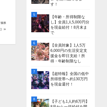
す！
【年齢・所得制限な
し】全員1人5,000円分
千葉県
を現金給付！8月末ま
定】
で
【全員対象】1人5万
6,000円の生活安定支
援金を即日支給！所
得・年齢制限なし
【超特報】全国の低中
所得世帯へ約130万円
を現金還付！
【子ども1人約6万円】
8月から一括給付を開