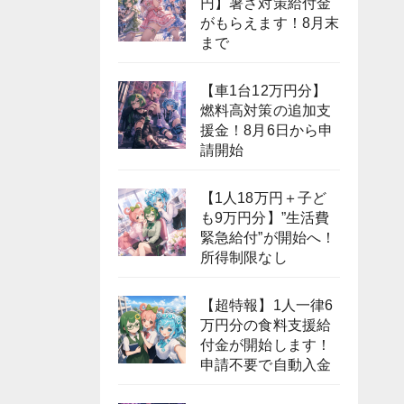
円】暑さ対策給付金
がもらえます！8月末
まで
【車1台12万円分】
燃料高対策の追加支
援金！8月6日から申
請開始
【1人18万円＋子ど
も9万円分】”生活費
緊急給付”が開始へ！
所得制限なし
【超特報】1人一律6
万円分の食料支援給
付金が開始します！
申請不要で自動入金