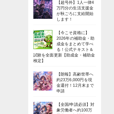
【超号外】1人一律4
万円分の生活支援金
が秋ごろに支給開始
します！
【今こそ資格に】
2026年の補助金・助
成金をまとめて学べ
る！公式テキスト＆
試験を全面更新【助成金・補助金
検定】
【朗報】高齢世帯へ
約23万6,000円を現
金還付！12月末まで
申請
【全国/申請必須】対
象労働者へ約100万