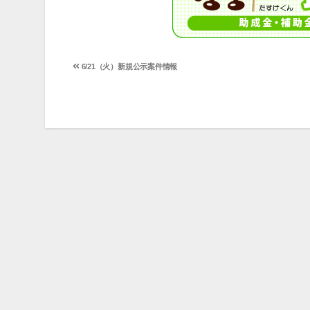
投
6/21（火）新規公示案件情報
稿
ナ
ビ
ゲ
ー
シ
ョ
ン