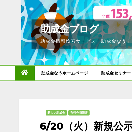
Skip
to
content
助成金ブログ
助成金情報検索サービス「助成金なう」
助成金なうホームページ
助成金セミナー
新しい助成金
有料会員限定
6/20（火）新規