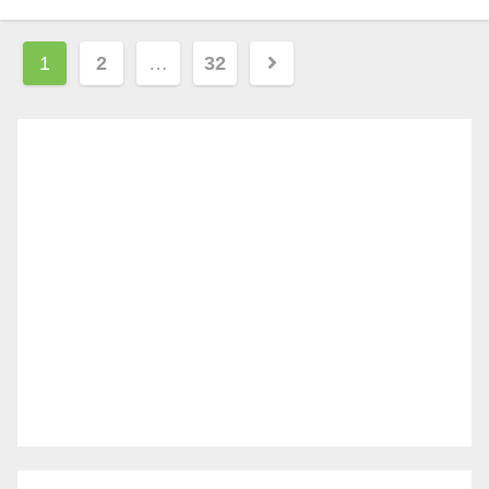
投
1
2
…
32
稿
ナ
ビ
ゲ
ー
シ
ョ
ン