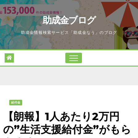
Skip
to
助成金ブログ
content
助成金情報検索サービス「助成金なう」のブログ
給付金
【朗報】1人あたり2万円
の”生活支援給付金”がもら