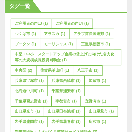
タグ一覧
ご利用者の声13
(1)
ご利用者の声14
(1)
つくば市
(1)
アラスカ
(1)
アラブ首長国連邦
(1)
ブータン
(1)
モーリシャス
(1)
三重県松阪市
(1)
中堅・中小・スタートアップ企業の賃上げに向けた省力化
等の大規模成長投資補助金
(1)
中央区
(2)
佐賀県基山町
(1)
八王子市
(1)
兵庫県宝塚市
(1)
兵庫県西脇市
(1)
加須市
(1)
北海道中川町
(1)
千葉県浦安市
(1)
千葉県習志野市
(1)
宇都宮市
(1)
宜野湾市
(1)
山口県光市
(1)
山口県田布施町
(1)
山口県萩市
(1)
岩手県盛岡市
(1)
岩手県花巻市
(1)
所沢市
(1)
新事業進出・ものづくり商業サービス補助金
(3)