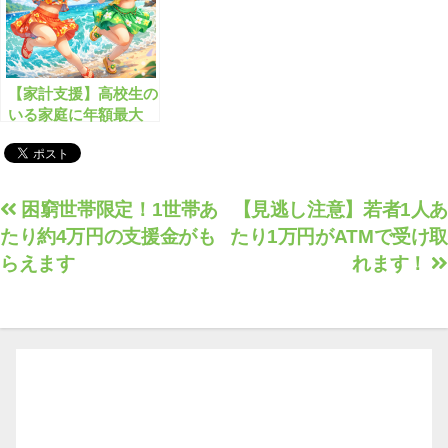
【家計支援】高校生の
いる家庭に年額最大
143,700円の奨学給付
金が支給されます！
投
困窮世帯限定！1世帯あ
【見逃し注意】若者1人あ
たり約4万円の支援金がも
たり1万円がATMで受け取
稿
らえます
れます！
ナ
ビ
ゲ
ー
シ
ョ