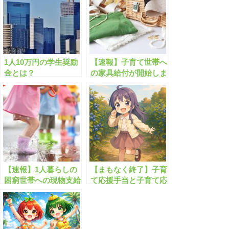
1人10万円の学生奨励
【速報】子育て世帯へ
金とは？
の家具給付が開始しま
す！
【速報】1人暮らしの
【まもなく終了】子育
困窮世帯への現物支給
て応援手当と子育て応
が開始します！
援特別手当、あわせて
4万円が支給されま
す！！