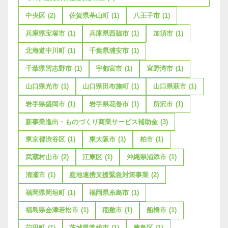
中央区
(2)
佐賀県基山町
(1)
八王子市
(1)
兵庫県宝塚市
(1)
兵庫県西脇市
(1)
加須市
(1)
北海道中川町
(1)
千葉県浦安市
(1)
千葉県習志野市
(1)
宇都宮市
(1)
宜野湾市
(1)
山口県光市
(1)
山口県田布施町
(1)
山口県萩市
(1)
岩手県盛岡市
(1)
岩手県花巻市
(1)
所沢市
(1)
新事業進出・ものづくり商業サービス補助金
(3)
東京都渋谷区
(1)
東大阪市
(1)
柏市
(1)
武蔵村山市
(2)
江東区
(1)
沖縄県浦添市
(1)
清瀬市
(1)
産地連携支援緊急対策事業
(2)
福岡県岡垣町
(1)
福岡県糸島市
(1)
福島県会津若松市
(1)
稲敷市
(1)
船橋市
(1)
苅田町
(1)
茨城県常総市
(1)
豊島区
(1)