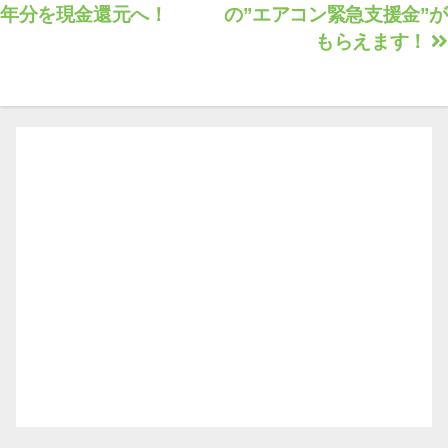
年分を現金還元へ！
の”エアコン緊急支援金”
稿
もらえます！
ナ
ビ
ゲ
ー
シ
ョ
ン