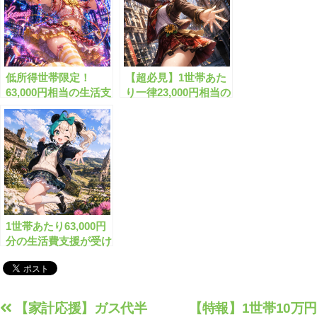
低所得世帯限定！
【超必見】1世帯あた
63,000円相当の生活支
り一律23,000円相当の
援が受けられる超お得
給付金がもらえます！
な制度とは？
1世帯あたり63,000円
分の生活費支援が受け
られます！
投
【家計応援】ガス代半
【特報】1世帯10万円