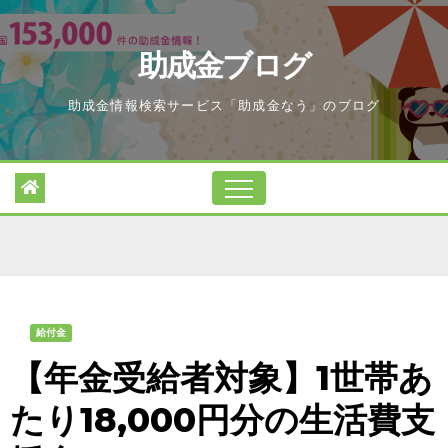
Skip
to
助成金ブログ
content
助成金情報検索サービス「助成金なう」のブログ
給付金
【年金受給者対象】1世帯あ
たり18,000円分の生活費支