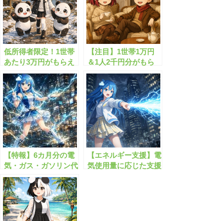
低所得者限定！1世帯
【注目】1世帯1万円
あたり3万円がもらえ
＆1人2千円分がもら
る給付金とは？
えるお得な給付制度と
は？
【特報】6カ月分の電
【エネルギー支援】電
気・ガス・ガソリン代
気使用量に応じた支援
が給付されます！
金を給付する制度と
は？