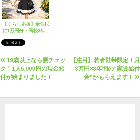
【くらし応援】全住民
に1万円分・高校3年
生以下には2万円分の
商品券を配布する取り
組みとは？
投
19歳以上なら要チェッ
【注目】若者世帯限定！月
ク！1人5,000円の現金給
3万円×3年間の”家賃給付
稿
付が始まりました！
金”がもらえます！
ナ
ビ
ゲ
ー
シ
ョ
ン