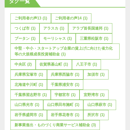
タグ一覧
ご利用者の声13
(1)
ご利用者の声14
(1)
つくば市
(1)
アラスカ
(1)
アラブ首長国連邦
(1)
ブータン
(1)
モーリシャス
(1)
三重県松阪市
(1)
中堅・中小・スタートアップ企業の賃上げに向けた省力化
等の大規模成長投資補助金
(1)
中央区
(2)
佐賀県基山町
(1)
八王子市
(1)
兵庫県宝塚市
(1)
兵庫県西脇市
(1)
加須市
(1)
北海道中川町
(1)
千葉県浦安市
(1)
千葉県習志野市
(1)
宇都宮市
(1)
宜野湾市
(1)
山口県光市
(1)
山口県田布施町
(1)
山口県萩市
(1)
岩手県盛岡市
(1)
岩手県花巻市
(1)
所沢市
(1)
新事業進出・ものづくり商業サービス補助金
(3)