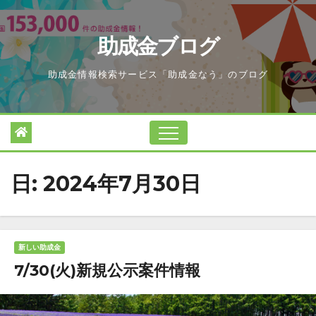
Skip
to
助成金ブログ
content
助成金情報検索サービス「助成金なう」のブログ
日:
2024年7月30日
新しい助成金
7/30(火)新規公示案件情報