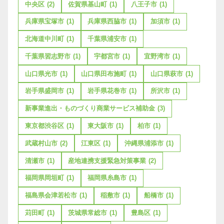
中央区
(2)
佐賀県基山町
(1)
八王子市
(1)
兵庫県宝塚市
(1)
兵庫県西脇市
(1)
加須市
(1)
北海道中川町
(1)
千葉県浦安市
(1)
千葉県習志野市
(1)
宇都宮市
(1)
宜野湾市
(1)
山口県光市
(1)
山口県田布施町
(1)
山口県萩市
(1)
岩手県盛岡市
(1)
岩手県花巻市
(1)
所沢市
(1)
新事業進出・ものづくり商業サービス補助金
(3)
東京都渋谷区
(1)
東大阪市
(1)
柏市
(1)
武蔵村山市
(2)
江東区
(1)
沖縄県浦添市
(1)
清瀬市
(1)
産地連携支援緊急対策事業
(2)
福岡県岡垣町
(1)
福岡県糸島市
(1)
福島県会津若松市
(1)
稲敷市
(1)
船橋市
(1)
苅田町
(1)
茨城県常総市
(1)
豊島区
(1)