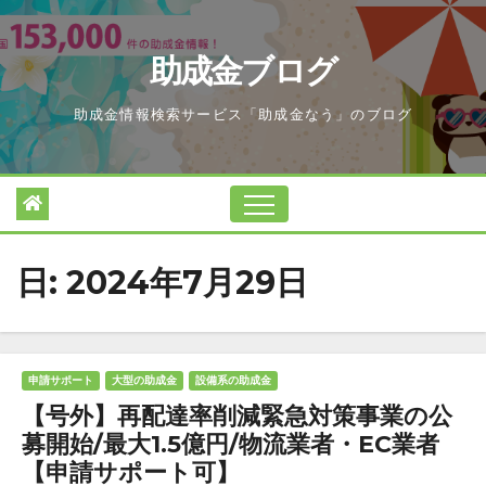
Skip
to
助成金ブログ
content
助成金情報検索サービス「助成金なう」のブログ
日:
2024年7月29日
申請サポート
大型の助成金
設備系の助成金
【号外】再配達率削減緊急対策事業の公
募開始/最大1.5億円/物流業者・EC業者
【申請サポート可】