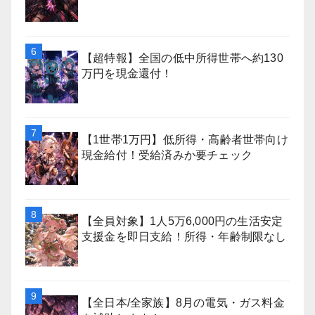
【超特報】全国の低中所得世帯へ約130
万円を現金還付！
【1世帯1万円】低所得・高齢者世帯向け
現金給付！受給済みか要チェック
【全員対象】1人5万6,000円の生活安定
支援金を即日支給！所得・年齢制限なし
【全日本/全家族】8月の電気・ガス料金