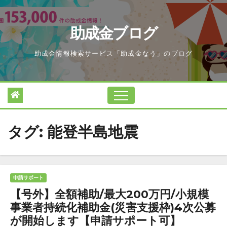
Skip
to
助成金ブログ
content
助成金情報検索サービス「助成金なう」のブログ
タグ:
能登半島地震
申請サポート
【号外】全額補助/最大200万円/小規模
事業者持続化補助金(災害支援枠)4次公募
が開始します【申請サポート可】