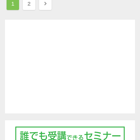
投
1
2
稿
ナ
ビ
ゲ
ー
シ
ョ
ン