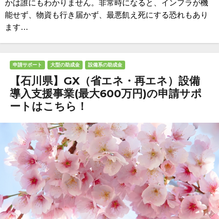
かは誰にもわかりません。非常時になると、インフラが機
能せず、物資も行き届かず、最悪飢え死にする恐れもあり
ます…
申請サポート
大型の助成金
設備系の助成金
【石川県】GX（省エネ・再エネ）設備
導入支援事業(最大600万円)の申請サポ
ートはこちら！