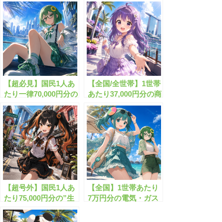
【超必見】国民1人あ
【全国/全世帯】1世帯
たり一律70,000円分の
あたり37,000円分の商
現金がもらえます！
品券の無料配布が開始
します！
【超号外】国民1人あ
【全国】1世帯あたり
たり75,000円分の”生
7万円分の電気・ガス
活費特別給付”が実施
代給付金がもらえま
されます！
す!!