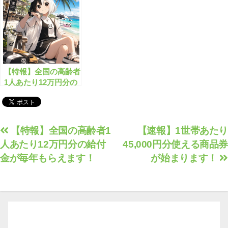
【特報】全国の高齢者
1人あたり12万円分の
給付金が毎年もらえま
す！
投
【特報】全国の高齢者1
【速報】1世帯あたり
人あたり12万円分の給付
45,000円分使える商品券
稿
金が毎年もらえます！
が始まります！
ナ
ビ
ゲ
ー
シ