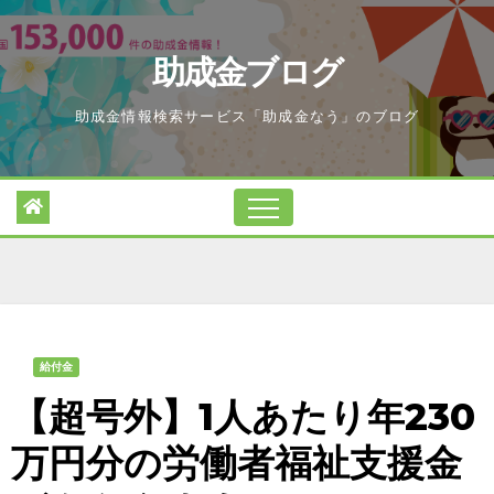
Skip
to
助成金ブログ
content
助成金情報検索サービス「助成金なう」のブログ
給付金
【超号外】1人あたり年230
万円分の労働者福祉支援金