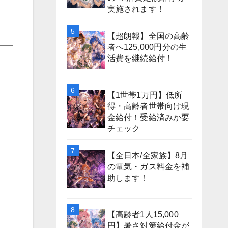
実施されます！
【超朗報】全国の高齢
者へ125,000円分の生
活費を継続給付！
【1世帯1万円】低所
得・高齢者世帯向け現
金給付！受給済みか要
チェック
【全日本/全家族】8月
の電気・ガス料金を補
助します！
【高齢者1人15,000
円】暑さ対策給付金が