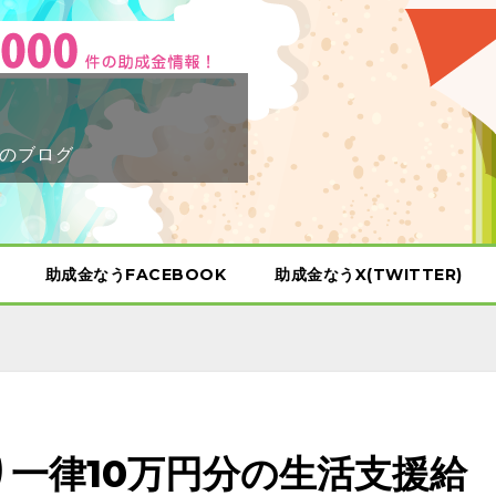
のブログ
助成金なうFACEBOOK
助成金なうX(TWITTER)
り一律10万円分の生活支援給