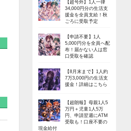
【超号外】1人一律
34,000円分の生活支
援金を全員支給！秋
ごろに受取予定
【申請不要】1人
5,000円分を全員へ配
布！届かない人は窓
口受取を確認
【8月末まで】1人約
7万3,000円の生活支
援金！詳細はこちら
【超朗報】母親1人5
万円＋児童1人5万
円、申請翌週にATM
受取も！口座不要の
現金給付