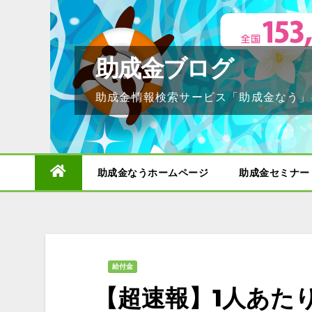
Skip
to
content
助成金ブログ
助成金情報検索サービス「助成金なう」
助成金なうホームページ
助成金セミナー
給付金
【超速報】1人あた