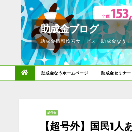
Skip
to
content
助成金ブログ
助成金情報検索サービス「助成金なう」
助成金なうホームページ
助成金セミナー
給付金
【超号外】国民1人あ