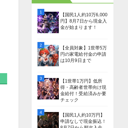
【国民1人約10万6,000
円】8月7日から現金入
金が始まります！
【全員対象】1世帯5万
円の家電給付金の申請
は10月9日まで
【1世帯1万円】低所
得・高齢者世帯向け現
金給付！受給済みか要
チェック
【国民1人約10万円】
申請なしで現金振込！
8月7日から順次入金