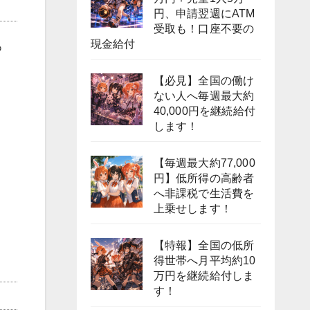
円、申請翌週にATM
受取も！口座不要の
現金給付
あ
【必見】全国の働け
ない人へ毎週最大約
40,000円を継続給付
します！
【毎週最大約77,000
円】低所得の高齢者
へ非課税で生活費を
上乗せします！
【特報】全国の低所
得世帯へ月平均約10
万円を継続給付しま
す！