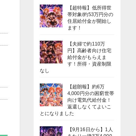
【超特報】低所得世
帯対象/約53万円分の
住居給付金が開始し
ます！
【夫婦で約110万
円】高齢者向け住宅
給付金がもらえま
す！所得・資産制限
なし
【超朗報】約6万
4,000円分の困窮世帯
向け電気代給付金！
返還しなくてよいこ
とになりました
【9月16日から】1人