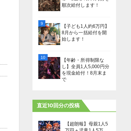
順次給付します！
【子ども1人約6万円】
8月から一括給付を開
始します！
【年齢・所得制限な
し】全員1人5,000円分
を現金給付！8月末ま
で
直近10回分の投稿
【超朗報】母親1人5
万円＋児童1人5万