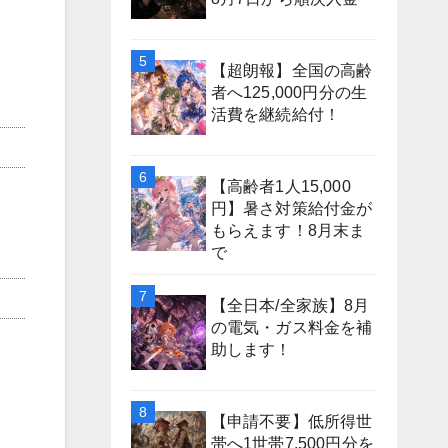
【超朗報】全国の高齢
者へ125,000円分の生
活費を継続給付！
【高齢者1人15,000
円】暑さ対策給付金が
もらえます！8月末ま
で
【全日本/全家族】8月
の電気・ガス料金を補
助します！
【申請不要】低所得世
帯へ1世帯7,500円分を