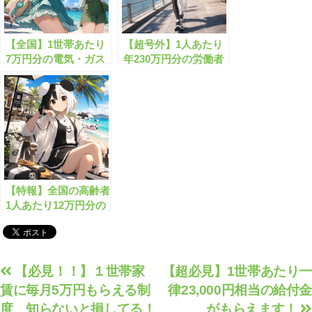
【全国】1世帯あたり
【超号外】1人あたり
7万円分の電気・ガス
年230万円分の労働者
代給付金がもらえま
福祉支援金がもらえま
す!!
す!!
【特報】全国の高齢者
1人あたり12万円分の
給付金が毎年もらえま
す！
投
【必見！！】１世帯家
【超必見】1世帯あたり一
賃に毎月5万円もらえる制
律23,000円相当の給付金
稿
度、知らないと損してる！
がもらえます！