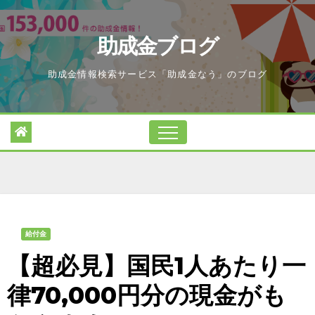
Skip
to
助成金ブログ
content
助成金情報検索サービス「助成金なう」のブログ
給付金
【超必見】国民1人あたり一
律70,000円分の現金がも