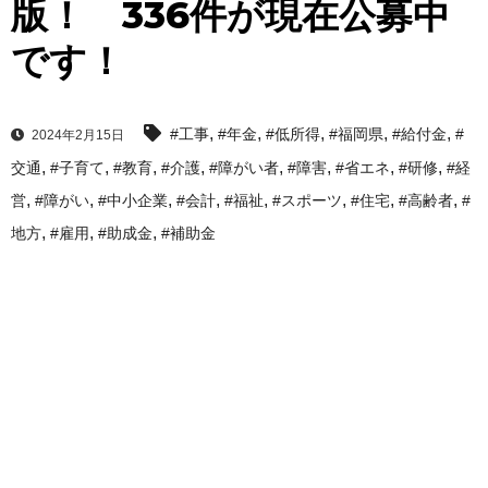
版！ 336件が現在公募中
です！
,
,
,
,
,
#工事
#年金
#低所得
#福岡県
#給付金
#
2024年2月15日
,
,
,
,
,
,
,
,
交通
#子育て
#教育
#介護
#障がい者
#障害
#省エネ
#研修
#経
,
,
,
,
,
,
,
,
営
#障がい
#中小企業
#会計
#福祉
#スポーツ
#住宅
#高齢者
#
,
,
,
地方
#雇用
#助成金
#補助金