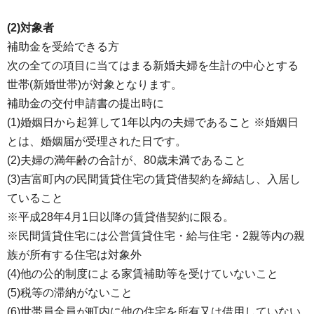
(2)対象者
補助金を受給できる方
次の全ての項目に当てはまる新婚夫婦を生計の中心とする
世帯(新婚世帯)が対象となります。
補助金の交付申請書の提出時に
(1)婚姻日から起算して1年以内の夫婦であること ※婚姻日
とは、婚姻届が受理された日です。
(2)夫婦の満年齢の合計が、80歳未満であること
(3)吉富町内の民間賃貸住宅の賃貸借契約を締結し、入居し
ていること
※平成28年4月1日以降の賃貸借契約に限る。
※民間賃貸住宅には公営賃貸住宅・給与住宅・2親等内の親
族が所有する住宅は対象外
(4)他の公的制度による家賃補助等を受けていないこと
(5)税等の滞納がないこと
(6)世帯員全員が町内に他の住宅を所有又は借用していない