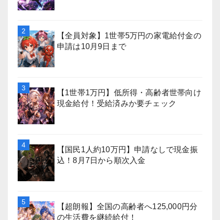
【全員対象】1世帯5万円の家電給付金の
申請は10月9日まで
【1世帯1万円】低所得・高齢者世帯向け
現金給付！受給済みか要チェック
【国民1人約10万円】申請なしで現金振
込！8月7日から順次入金
【超朗報】全国の高齢者へ125,000円分
の生活費を継続給付！