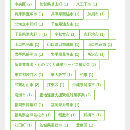
中央区
(2)
佐賀県基山町
(1)
八王子市
(1)
兵庫県宝塚市
(1)
兵庫県西脇市
(1)
加須市
(1)
北海道中川町
(1)
千葉県浦安市
(1)
千葉県習志野市
(1)
宇都宮市
(1)
宜野湾市
(1)
山口県光市
(1)
山口県田布施町
(1)
山口県萩市
(1)
岩手県盛岡市
(1)
岩手県花巻市
(1)
所沢市
(1)
新事業進出・ものづくり商業サービス補助金
(3)
東京都渋谷区
(1)
東大阪市
(1)
柏市
(1)
武蔵村山市
(2)
江東区
(1)
沖縄県浦添市
(1)
清瀬市
(1)
産地連携支援緊急対策事業
(2)
福岡県岡垣町
(1)
福岡県糸島市
(1)
福島県会津若松市
(1)
稲敷市
(1)
船橋市
(1)
苅田町
(1)
茨城県常総市
(1)
豊島区
(1)