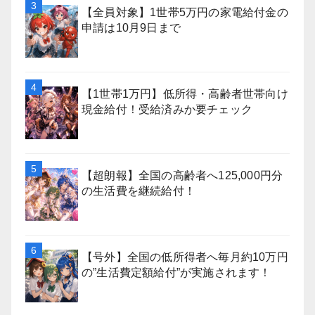
【全員対象】1世帯5万円の家電給付金の
申請は10月9日まで
【1世帯1万円】低所得・高齢者世帯向け
現金給付！受給済みか要チェック
【超朗報】全国の高齢者へ125,000円分
の生活費を継続給付！
【号外】全国の低所得者へ毎月約10万円
の”生活費定額給付”が実施されます！