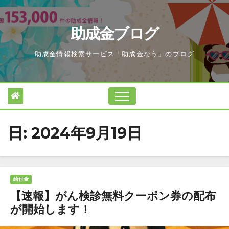
Skip
to
助成金ブログ
content
助成金情報検索サービス「助成金なう」のブログ
日:
2024年9月19日
給付金
【速報】がん検診無料クーポン券の配布
が開始します！