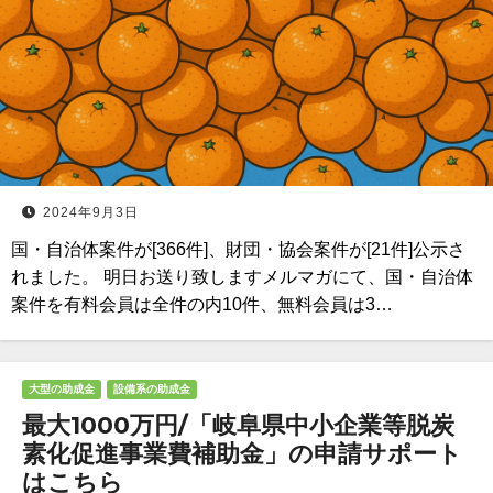
2024年9月3日
国・自治体案件が[366件]、財団・協会案件が[21件]公示さ
れました。 明日お送り致しますメルマガにて、国・自治体
案件を有料会員は全件の内10件、無料会員は3…
大型の助成金
設備系の助成金
最大1000万円/「岐阜県中小企業等脱炭
素化促進事業費補助金」の申請サポート
はこちら