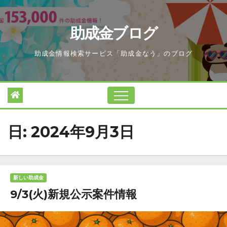
Skip
to
助成金ブログ
content
助成金情報検索サービス「助成金なう」のブログ
日:
2024年9月3日
新しい助成金
9/3(火)新規公示案件情報