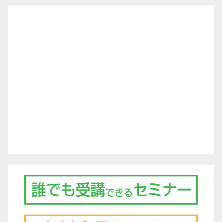
ー
シ
ョ
ン