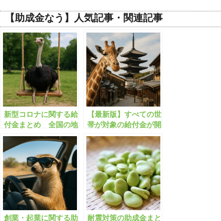
【助成金なう】人気記事・関連記事
新型コロナに関する給
【最新版】すべての世
付金まとめ 全国の地
帯が対象の給付金が開
方自治体で359件【有
始！ 1人5000円/独
料会員限定】
身・高所得世帯も対象
２
創業・起業に関する助
耐震対策の助成金まと