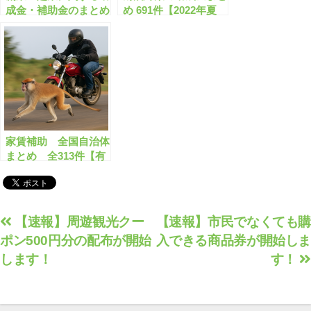
成金・補助金のまとめ
め 691件【2022年夏
【有料会員限定】
版】耐震改修/耐震診
断/ブロック塀除去/空
き家解体 など【有料
会員限定】
家賃補助 全国自治体
まとめ 全313件【有
料会員限定】
投
【速報】周遊観光クー
【速報】市民でなくても購
ポン500円分の配布が開始
入できる商品券が開始しま
稿
します！
す！
ナ
ビ
ゲ