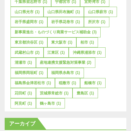
千葉県習志野市
(1)
宇都宮市
(1)
宜野湾市
(1)
山口県光市
(1)
山口県田布施町
(1)
山口県萩市
(1)
岩手県盛岡市
(1)
岩手県花巻市
(1)
所沢市
(1)
新事業進出・ものづくり商業サービス補助金
(3)
東京都渋谷区
(1)
東大阪市
(1)
柏市
(1)
武蔵村山市
(2)
江東区
(1)
沖縄県浦添市
(1)
清瀬市
(1)
産地連携支援緊急対策事業
(2)
福岡県岡垣町
(1)
福岡県糸島市
(1)
福島県会津若松市
(1)
稲敷市
(1)
船橋市
(1)
苅田町
(1)
茨城県常総市
(1)
豊島区
(1)
阿見町
(1)
鶴ヶ島市
(1)
アーカイブ