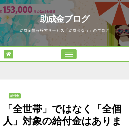
Skip
to
助成金ブログ
content
助成金情報検索サービス「助成金なう」のブログ
給付金
「全世帯」ではなく「全個
人」対象の給付金はありま