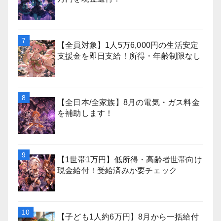
【全員対象】1人5万6,000円の生活安定
支援金を即日支給！所得・年齢制限なし
【全日本/全家族】8月の電気・ガス料金
を補助します！
【1世帯1万円】低所得・高齢者世帯向け
現金給付！受給済みか要チェック
【子ども1人約6万円】8月から一括給付