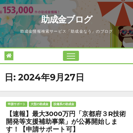
Skip
to
助成金ブログ
content
助成金情報検索サービス「助成金なう」のブログ
日:
2024年9月27日
申請サポート
大型の助成金
設備系の助成金
【速報】最大3000万円「京都府３R技術
開発等支援補助事業」が公募開始しま
す！【申請サポート可】