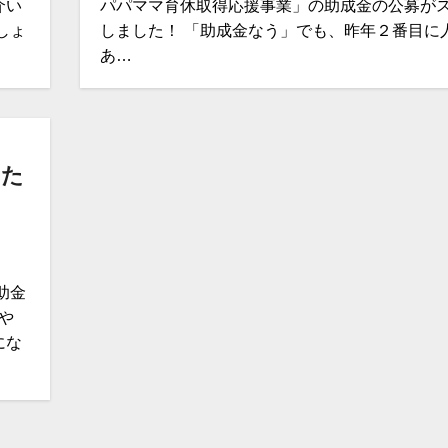
介い
パパママ育休取得応援事業」の助成金の公募が
しょ
しました！ 「助成金なう」でも、昨年２番目に
あ…
した
助金
や
にな