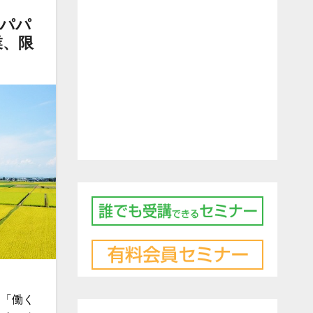
休パパ
業、限
 「働く