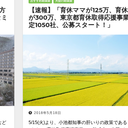
おすすめ助成金
大型の助成金
方
【速報】「育休ママが125万、育
セミ
が300万、東京都育休取得応援事
定1050社、公募スタート！」
2018年5月18日
など
5/15(火)より、小池都知事の肝いりの政策である