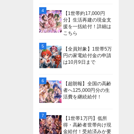
【1世帯約17,000円
分】生活再建の現金支
援を一括給付！詳細は
こちら
【全員対象】1世帯5万
円の家電給付金の申請
は10月9日まで
【超朗報】全国の高齢
者へ125,000円分の生
活費を継続給付！
【1世帯1万円】低所
得・高齢者世帯向け現
金給付！受給済みか要