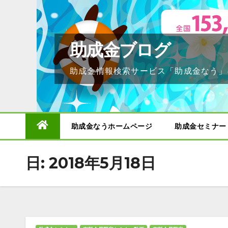
Skip
to
content
助成金ブログ
助成金情報検索サービス「助成金なう」
助成金なうホームページ
助成金セミナー
日:
2018年5月18日