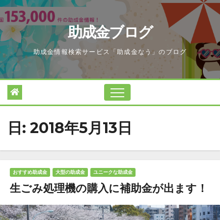
Skip
to
助成金ブログ
content
助成金情報検索サービス「助成金なう」のブログ
日:
2018年5月13日
おすすめ助成金
大型の助成金
ユニークな助成金
生ごみ処理機の購入に補助金が出ます！