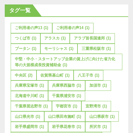
タグ一覧
ご利用者の声13
(1)
ご利用者の声14
(1)
つくば市
(1)
アラスカ
(1)
アラブ首長国連邦
(1)
ブータン
(1)
モーリシャス
(1)
三重県松阪市
(1)
中堅・中小・スタートアップ企業の賃上げに向けた省力化
等の大規模成長投資補助金
(1)
中央区
(2)
佐賀県基山町
(1)
八王子市
(1)
兵庫県宝塚市
(1)
兵庫県西脇市
(1)
加須市
(1)
北海道中川町
(1)
千葉県浦安市
(1)
千葉県習志野市
(1)
宇都宮市
(1)
宜野湾市
(1)
山口県光市
(1)
山口県田布施町
(1)
山口県萩市
(1)
岩手県盛岡市
(1)
岩手県花巻市
(1)
所沢市
(1)