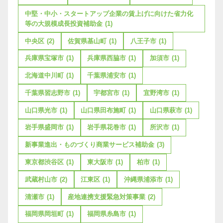
中堅・中小・スタートアップ企業の賃上げに向けた省力化
等の大規模成長投資補助金
(1)
中央区
(2)
佐賀県基山町
(1)
八王子市
(1)
兵庫県宝塚市
(1)
兵庫県西脇市
(1)
加須市
(1)
北海道中川町
(1)
千葉県浦安市
(1)
千葉県習志野市
(1)
宇都宮市
(1)
宜野湾市
(1)
山口県光市
(1)
山口県田布施町
(1)
山口県萩市
(1)
岩手県盛岡市
(1)
岩手県花巻市
(1)
所沢市
(1)
新事業進出・ものづくり商業サービス補助金
(3)
東京都渋谷区
(1)
東大阪市
(1)
柏市
(1)
武蔵村山市
(2)
江東区
(1)
沖縄県浦添市
(1)
清瀬市
(1)
産地連携支援緊急対策事業
(2)
福岡県岡垣町
(1)
福岡県糸島市
(1)