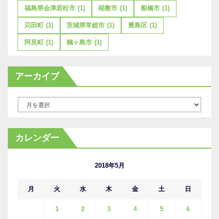
福島県会津若松市
(1)
稲敷市
(1)
船橋市
(1)
苅田町
(1)
茨城県常総市
(1)
豊島区
(1)
阿見町
(1)
鶴ヶ島市
(1)
アーカイブ
ア
ー
カ
カレンダー
イ
ブ
2018年5月
月
火
水
木
金
土
日
1
2
3
4
5
6