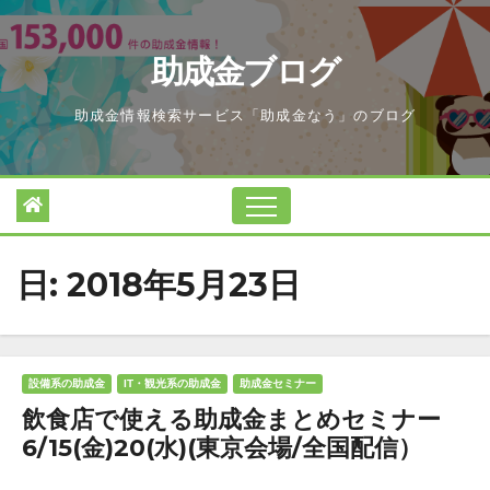
Skip
to
助成金ブログ
content
助成金情報検索サービス「助成金なう」のブログ
日:
2018年5月23日
設備系の助成金
IT・観光系の助成金
助成金セミナー
飲食店で使える助成金まとめセミナー
6/15(金)20(水)(東京会場/全国配信）