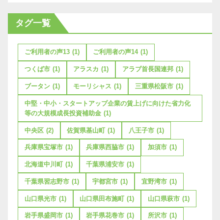
タグ一覧
ご利用者の声13
(1)
ご利用者の声14
(1)
つくば市
(1)
アラスカ
(1)
アラブ首長国連邦
(1)
ブータン
(1)
モーリシャス
(1)
三重県松阪市
(1)
中堅・中小・スタートアップ企業の賃上げに向けた省力化
等の大規模成長投資補助金
(1)
中央区
(2)
佐賀県基山町
(1)
八王子市
(1)
兵庫県宝塚市
(1)
兵庫県西脇市
(1)
加須市
(1)
北海道中川町
(1)
千葉県浦安市
(1)
千葉県習志野市
(1)
宇都宮市
(1)
宜野湾市
(1)
山口県光市
(1)
山口県田布施町
(1)
山口県萩市
(1)
岩手県盛岡市
(1)
岩手県花巻市
(1)
所沢市
(1)