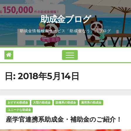
Skip
to
助成金ブログ
content
助成金情報検索サービス「助成金なう」のブログ
日:
2018年5月14日
おすすめ助成金
大型の助成金
設備系の助成金
雇用系の助成金
ユニークな助成金
産学官連携系助成金・補助金のご紹介！